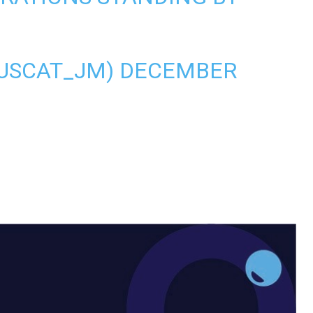
USCAT_JM)
DECEMBER