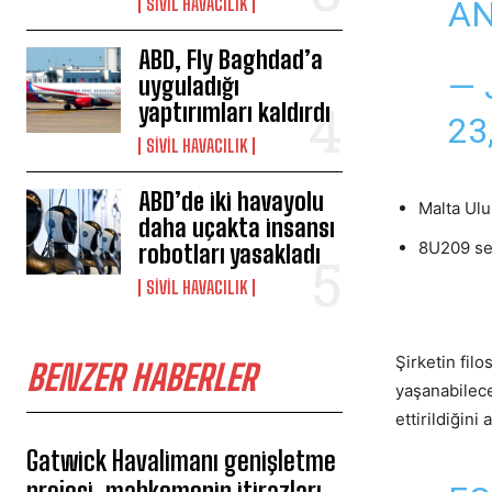
SIVIL HAVACILIK
AN
ABD, Fly Baghdad’a
— 
uyguladığı
yaptırımları kaldırdı
23
SIVIL HAVACILIK
ABD’de iki havayolu
Malta Ulu
daha uçakta insansı
8U209 sef
robotları yasakladı
SIVIL HAVACILIK
Şirketin fil
BENZER HABERLER
yaşanabilece
ettirildiğini 
Gatwick Havalimanı genişletme
projesi, mahkemenin itirazları