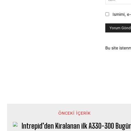
Ismimi, e
Bu site isten
ÖNCEKI İÇERIK