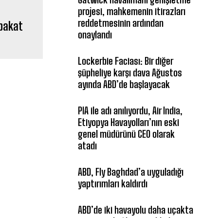
projesi, mahkemenin itirazları
reddetmesinin ardından
bakat
onaylandı
Lockerbie Faciası: Bir diğer
şüpheliye karşı dava Ağustos
ayında ABD’de başlayacak
PIA ile adı anılıyordu, Air India,
Etiyopya Havayolları’nın eski
genel müdürünü CEO olarak
atadı
ABD, Fly Baghdad’a uyguladığı
yaptırımları kaldırdı
ABD’de iki havayolu daha uçakta