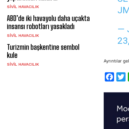
SIVIL HAVACILIK
J
ABD’de iki havayolu daha uçakta
insansı robotları yasakladı
— 
SIVIL HAVACILIK
23
Turizmin başkentine sembol
kule
Ayrıntılar ge
SIVIL HAVACILIK
F
a
c
i
e
b
o