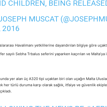
D CHILDREN, BEING RELEASE
JOSEPH MUSCAT (@JOSEPHM
, 2016
slararası Havalimanı yetkililerine dayandırılan bilgiye göre uçakt
er sayılı Sebha Trbalus seferini yaparken kaçırılan ve Malta’ya in
osunda yer alan üç A320 tipi uçaktan biri olan uçağın Malta Uluslar
k her türlü duruma karşı olarak sağlık, itfaiye ve güvenlik ekiple
açıkladı.