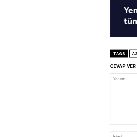
o
k
TAGS
A
CEVAP VER
Yorum: