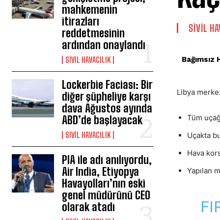
mahkemenin
itirazları
SIVIL HA
reddetmesinin
ardından onaylandı
Bağımsız 
SIVIL HAVACILIK
Lockerbie Faciası: Bir
Libya merkezl
diğer şüpheliye karşı
dava Ağustos ayında
Tüm uçağı
ABD’de başlayacak
SIVIL HAVACILIK
Uçakta bu
Hava kors
PIA ile adı anılıyordu,
Air India, Etiyopya
Yapılan m
Havayolları’nın eski
genel müdürünü CEO
FI
olarak atadı