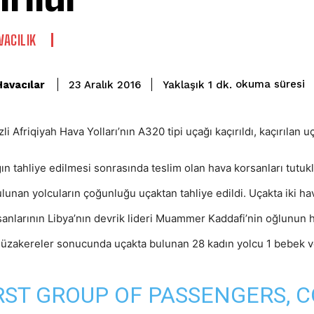
VACILIK
okuma süresi
Havacılar
Yaklaşık 1
dk.
23 Aralık 2016
i Afriqiyah Hava Yolları’nın A320 tipi uçağı kaçırıldı, kaçırılan uç
n tahliye edilmesi sonrasında teslim olan hava korsanları tutukl
lunan yolcuların çoğunluğu uçaktan tahliye edildi. Uçakta iki hav
anlarının Libya’nın devrik lideri Muammer Kaddafi’nin oğlunun hap
üzakereler sonucunda uçakta bulunan 28 kadın yolcu 1 bebek ve 
RST GROUP OF PASSENGERS, 