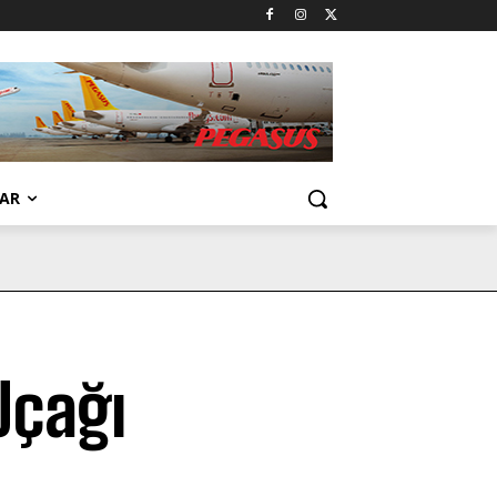
AR
Uçağı