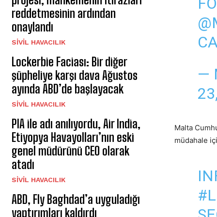
FO
reddetmesinin ardından
@M
onaylandı
CA
SIVIL HAVACILIK
Lockerbie Faciası: Bir diğer
— 
şüpheliye karşı dava Ağustos
ayında ABD’de başlayacak
23
SIVIL HAVACILIK
PIA ile adı anılıyordu, Air India,
Malta Cumhur
Etiyopya Havayolları’nın eski
müdahale içi
genel müdürünü CEO olarak
atadı
IN
SIVIL HAVACILIK
#L
ABD, Fly Baghdad’a uyguladığı
SE
yaptırımları kaldırdı