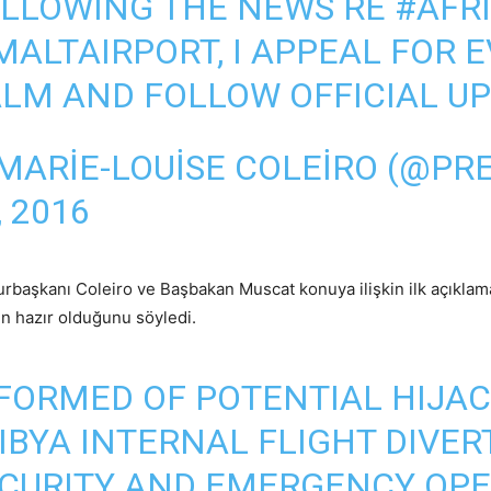
LLOWING THE NEWS RE
#AFR
ALTAIRPORT
, I APPEAL FOR
LM AND FOLLOW OFFICIAL U
MARIE-LOUISE COLEIRO (@P
, 2016
başkanı Coleiro ve Başbakan Muscat konuya ilişkin ilk açıklamay
n hazır olduğunu söyledi.
FORMED OF POTENTIAL HIJAC
IBYA
INTERNAL FLIGHT DIVER
CURITY AND EMERGENCY OPER