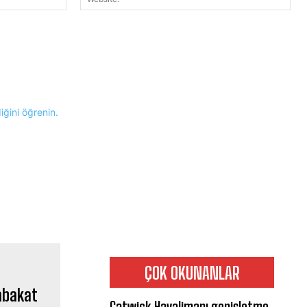
Posta:*
diğini öğrenin.
ÇOK OKUNANLAR
Gatwick Havalimanı genişletme