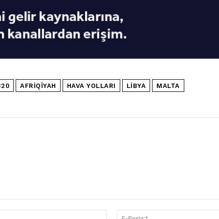
p
320
AFRIQIYAH
HAVA YOLLARI
LIBYA
MALTA
İsim:*