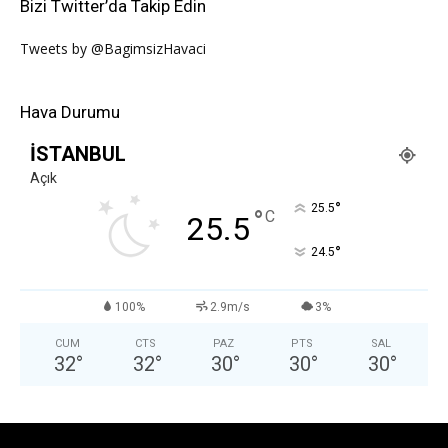
Bizi Twitter’da Takip Edin
Tweets by @BagimsizHavaci
Hava Durumu
İSTANBUL
Açık
°
25.5
°
C
25.5
°
24.5
100%
2.9m/s
3%
CUM
CTS
PAZ
PTS
SAL
32
°
32
°
30
°
30
°
30
°