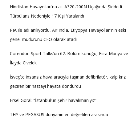
Hindistan Havayolları’na ait A320-200N Uçağında Şiddetli
Türbülans Nedeniyle 17 Kişi Yaralandı
PIA ile adı anılıyordu, Air India, Etiyopya Havayolları’nın eski
genel müdürünü CEO olarak atadı
Corendon Sport Talks’un 62. Bölüm konuğu, Esra Manya ve
İlayda Civelek
İsveç’te insansız hava aracıyla taşınan defibrilatör, kalp krizi
geçiren bir hastayı hayata döndürdü
Ersel Göral: “İstanbul’un şehir havalimanıyız”
THY ve PEGASUS dünyanın en değerlileri arasında