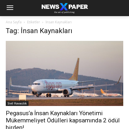
Ana Sayfa
Etiketler
İnsan Kaynakları
Tag: İnsan Kaynakları
Sivil Havacılık
Pegasus’a İnsan Kaynakları Yönetimi
Mükemmeliyet Ödülleri kapsamında 2 ödül
birden!