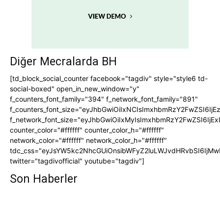
Diğer Mecralarda BH
[td_block_social_counter facebook="tagdiv" style="style6 td-
social-boxed" open_in_new_window="y"
f_counters_font_family="394" f_network_font_family="891"
f_counters_font_size="eyJhbGwiOiIxNCIsImxhbmRzY2FwZSI6IjE
f_network_font_size="eyJhbGwiOiIxMyIsImxhbmRzY2FwZSI6IjEx
counter_color="#ffffff" counter_color_h="#ffffff"
network_color="#ffffff" network_color_h="#ffffff"
tdc_css="eyJsYW5kc2NhcGUiOnsibWFyZ2luLWJvdHRvbSI6IjMw
twitter="tagdivofficial" youtube="tagdiv"]
Son Haberler