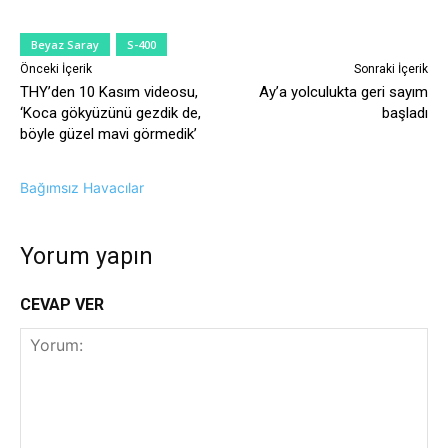
Beyaz Saray
S-400
Önceki İçerik
Sonraki İçerik
THY’den 10 Kasım videosu,
Ay’a yolculukta geri sayım
‘Koca gökyüzünü gezdik de,
başladı
böyle güzel mavi görmedik’
Bağımsız Havacılar
Yorum yapın
CEVAP VER