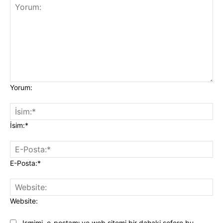
Yorum:
İsim:*
E-Posta:*
Website:
Ismimi, e-postamı ve web sitemi bir dahaki sefere bu