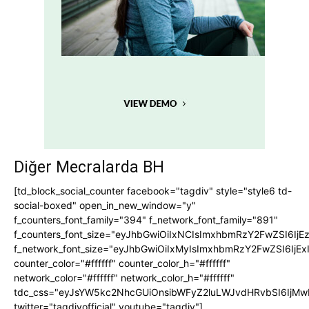
Diğer Mecralarda BH
[td_block_social_counter facebook="tagdiv" style="style6 td-
social-boxed" open_in_new_window="y"
f_counters_font_family="394" f_network_font_family="891"
f_counters_font_size="eyJhbGwiOiIxNCIsImxhbmRzY2FwZSI6IjE
f_network_font_size="eyJhbGwiOiIxMyIsImxhbmRzY2FwZSI6IjEx
counter_color="#ffffff" counter_color_h="#ffffff"
network_color="#ffffff" network_color_h="#ffffff"
tdc_css="eyJsYW5kc2NhcGUiOnsibWFyZ2luLWJvdHRvbSI6IjMw
twitter="tagdivofficial" youtube="tagdiv"]