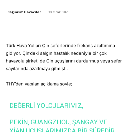
Bağımsız Havacılar
30 Ocak, 2020
Facebook
X
Whats
Paylaş
Türk Hava Yolları Çin seferlerinde frekans azaltımına
gidiyor. Çin’deki salgın hastalık nedeniyle bir çok
havayolu şirketi de Çin uçuşlarını durdurmuş veya sefer
sayılarında azaltmaya gitmişti.
THY’den yapılan açıklama şöyle;
DEĞERLI YOLCULARIMIZ,
PEKIN, GUANGZHOU, ŞANGAY VE
XIAN UÇUŞLARIMIZDA BIR SÜREDIR