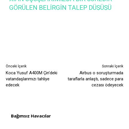
GÖRÜLEN BELIRGIN TALEP DÜŞÜŞÜ
NEDENIYLE BAHSE KONU
NOKTALARA 5 ŞUBAT – 29 ŞUBAT
TARIH ARALIĞINA PLANLI
UÇUŞLARIMIZDA FREKANS
AZALTIMINA GIDILECEKTIR.
— YAHYA ÜSTÜN (@YHYUSTUN)
Önceki İçerik
Sonraki İçerik
Koca Yusuf A400M Çin’deki
Airbus o soruşturmada
JANUARY 30, 2020
vatandaşlarımızı tahliye
taraflarla anlaştı, sadece para
edecek
cezası ödeyecek
Bağımsız Havacılar