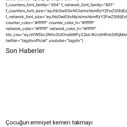
f_counters_font_family="394" f_network_font_family="891"
f_counters_font_size="eyJhbGwiOiIxNCIsImxhbmRzY2FwZSI6IjE
f_network_font_size="eyJhbGwiOiIxMyIsImxhbmRzY2FwZSI6IjEx
counter_color="#ffffff" counter_color_h="#ffffff"
network_color="#ffffff" network_color_h="#ffffff"
tdc_css="eyJsYW5kc2NhcGUiOnsibWFyZ2luLWJvdHRvbSI6IjMw
twitter="tagdivofficial" youtube="tagdiv"]
Son Haberler
Çocuğun emniyet kemeri takmayı