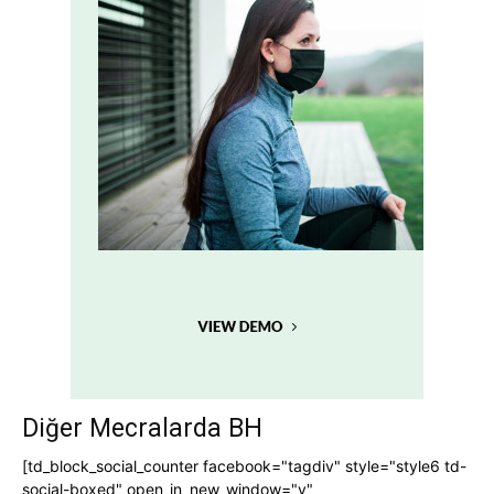
Diğer Mecralarda BH
[td_block_social_counter facebook="tagdiv" style="style6 td-
social-boxed" open_in_new_window="y"