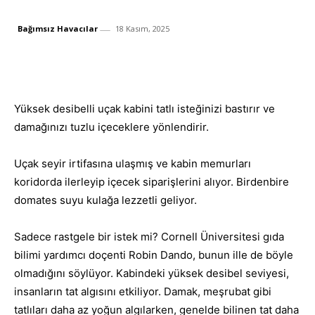
Bağımsız Havacılar
18 Kasım, 2025
Facebook
X
Whats
Paylaş
Yüksek desibelli uçak kabini tatlı isteğinizi bastırır ve
damağınızı tuzlu içeceklere yönlendirir.
Uçak seyir irtifasına ulaşmış ve kabin memurları
koridorda ilerleyip içecek siparişlerini alıyor. Birdenbire
domates suyu kulağa lezzetli geliyor.
Sadece rastgele bir istek mi? Cornell Üniversitesi gıda
bilimi yardımcı doçenti Robin Dando, bunun ille de böyle
olmadığını söylüyor. Kabindeki yüksek desibel seviyesi,
insanların tat algısını etkiliyor. Damak, meşrubat gibi
tatlıları daha az yoğun algılarken, genelde bilinen tat daha