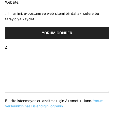
Website:
Ismimi, e-postamı ve web sitemi bir dahaki sefere bu
tarayıcıya kaydet.
Δ
Hepsi
Askeri Havacılık
Bahadır Gürer
Bilal Sarı
Can Özkan
Deniz Alptekin
Emre Nar
Eyup Turşucu
Bu site istenmeyenleri azaltmak için Akismet kullanır.
Yorum
Genel Havacılık
Haberler
Kemali Bülent Edalı
verilerinizin nasıl işlendiğini öğrenin.
Kürşad Malkoç
Mustafa Kılıç
Nurseli Gürer
Oktay Erdağı
Oya Güler
Selim Özkök
Sivil Havacılık