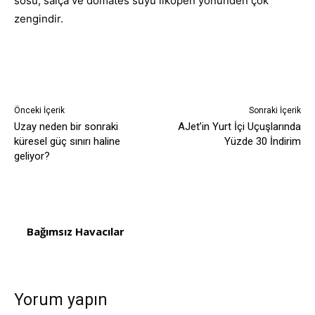
sosu, salça ve domates suyu likopen yönünden çok
zengindir.
Önceki İçerik
Sonraki İçerik
Uzay neden bir sonraki
AJet’in Yurt İçi Uçuşlarında
küresel güç sınırı haline
Yüzde 30 İndirim
geliyor?
Bağımsız Havacılar
Yorum yapın