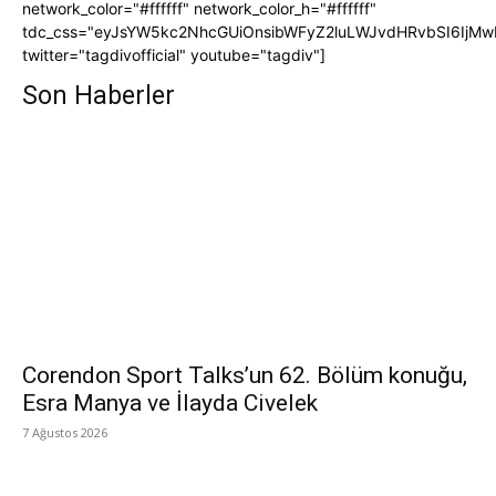
network_color="#ffffff" network_color_h="#ffffff"
tdc_css="eyJsYW5kc2NhcGUiOnsibWFyZ2luLWJvdHRvbSI6IjMw
twitter="tagdivofficial" youtube="tagdiv"]
Son Haberler
Corendon Sport Talks’un 62. Bölüm konuğu,
Esra Manya ve İlayda Civelek
7 Ağustos 2026