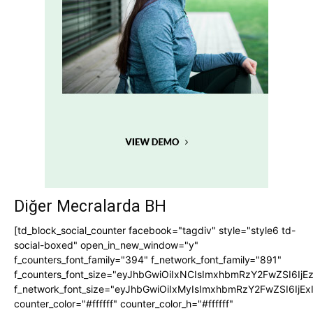
Diğer Mecralarda BH
[td_block_social_counter facebook="tagdiv" style="style6 td-
social-boxed" open_in_new_window="y"
f_counters_font_family="394" f_network_font_family="891"
f_counters_font_size="eyJhbGwiOiIxNCIsImxhbmRzY2FwZSI6IjE
f_network_font_size="eyJhbGwiOiIxMyIsImxhbmRzY2FwZSI6IjEx
counter_color="#ffffff" counter_color_h="#ffffff"