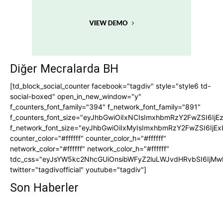
Diğer Mecralarda BH
[td_block_social_counter facebook="tagdiv" style="style6 td-
social-boxed" open_in_new_window="y"
f_counters_font_family="394" f_network_font_family="891"
f_counters_font_size="eyJhbGwiOiIxNCIsImxhbmRzY2FwZSI6IjE
f_network_font_size="eyJhbGwiOiIxMyIsImxhbmRzY2FwZSI6IjEx
counter_color="#ffffff" counter_color_h="#ffffff"
network_color="#ffffff" network_color_h="#ffffff"
tdc_css="eyJsYW5kc2NhcGUiOnsibWFyZ2luLWJvdHRvbSI6IjMw
twitter="tagdivofficial" youtube="tagdiv"]
Son Haberler