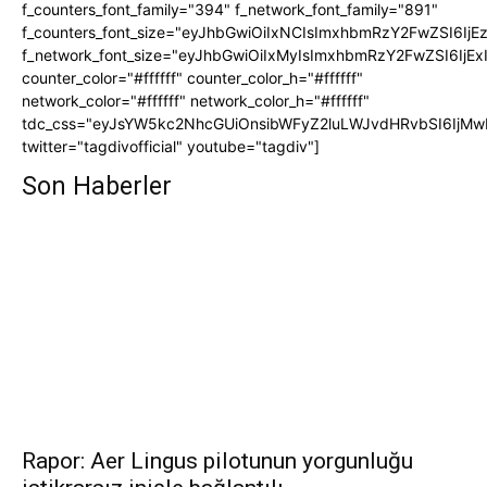
f_counters_font_family="394" f_network_font_family="891"
f_counters_font_size="eyJhbGwiOiIxNCIsImxhbmRzY2FwZSI6IjE
f_network_font_size="eyJhbGwiOiIxMyIsImxhbmRzY2FwZSI6IjEx
counter_color="#ffffff" counter_color_h="#ffffff"
network_color="#ffffff" network_color_h="#ffffff"
tdc_css="eyJsYW5kc2NhcGUiOnsibWFyZ2luLWJvdHRvbSI6IjMw
twitter="tagdivofficial" youtube="tagdiv"]
Son Haberler
Rapor: Aer Lingus pilotunun yorgunluğu