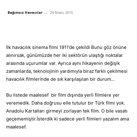
Bağımsız Havacılar
24 Nisan, 2016
Facebook
X
Whats
Paylaş
İlk havacılık sinema filmi 1911’de çekildi Bunu göz önüne
alınırsak, günümüzde her iki sektörün ulaştığı noktalar
arasında uçurumlar var. Ayrıca aynı hikayenin değişik
zamanlarda, teknolojinin yardımıyla biraz farklı çekilmesi
havacılık filmlerinde de sık karşılaşılan bir durum…
Bu listede maalesef bir film dışında yerli filmlere yer
veremedik. Daha doğrusu elle tutulur bir Türk filmi yok.
Anadolu Kartalları girmeyi zorlayan tek film. O bile vasatı
geçememiştir.İsterdik ki sadece yerli filmleri yazalım ama
maalesef.