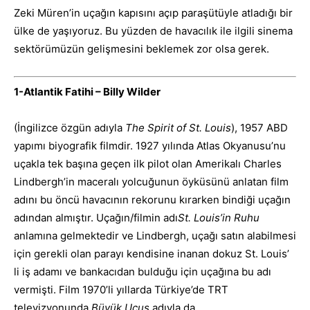
Zeki Müren’in uçağın kapısını açıp paraşütüyle atladığı bir
ülke de yaşıyoruz. Bu yüzden de havacılık ile ilgili sinema
sektörümüzün gelişmesini beklemek zor olsa gerek.
1-Atlantik Fatihi – Billy Wilder
(İngilizce özgün adıyla
The Spirit of St. Louis
), 1957 ABD
yapımı biyografik filmdir. 1927 yılında Atlas Okyanusu’nu
uçakla tek başına geçen ilk pilot olan Amerikalı Charles
Lindbergh’in maceralı yolcuğunun öyküsünü anlatan film
adını bu öncü havacının rekorunu kırarken bindiği uçağın
adından almıştır. Uçağın/filmin adı
St. Louis’in Ruhu
anlamına gelmektedir ve Lindbergh, uçağı satın alabilmesi
için gerekli olan parayı kendisine inanan dokuz St. Louis’
li iş adamı ve bankacıdan bulduğu için uçağına bu adı
vermişti. Film 1970’li yıllarda Türkiye’de TRT
televizyonunda
Büyük Uçuş
adıyla da