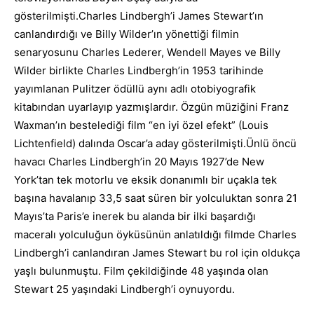
gösterilmişti.Charles Lindbergh’i James Stewart’ın
canlandırdığı ve Billy Wilder’ın yönettiği filmin
senaryosunu Charles Lederer, Wendell Mayes ve Billy
Wilder birlikte Charles Lindbergh’in 1953 tarihinde
yayımlanan Pulitzer ödüllü aynı adlı otobiyografik
kitabından uyarlayıp yazmışlardır. Özgün müziğini Franz
Waxman’ın bestelediği film “en iyi özel efekt” (Louis
Lichtenfield) dalında Oscar’a aday gösterilmişti.Ünlü öncü
havacı Charles Lindbergh’in 20 Mayıs 1927’de New
York’tan tek motorlu ve eksik donanımlı bir uçakla tek
başına havalanıp 33,5 saat süren bir yolculuktan sonra 21
Mayıs’ta Paris’e inerek bu alanda bir ilki başardığı
maceralı yolculuğun öyküsünün anlatıldığı filmde Charles
Lindbergh’i canlandıran James Stewart bu rol için oldukça
yaşlı bulunmuştu. Film çekildiğinde 48 yaşında olan
Stewart 25 yaşındaki Lindbergh’i oynuyordu.