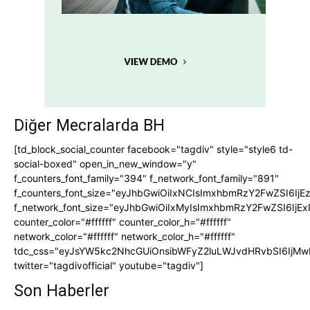
Diğer Mecralarda BH
[td_block_social_counter facebook="tagdiv" style="style6 td-
social-boxed" open_in_new_window="y"
f_counters_font_family="394" f_network_font_family="891"
f_counters_font_size="eyJhbGwiOiIxNCIsImxhbmRzY2FwZSI6IjE
f_network_font_size="eyJhbGwiOiIxMyIsImxhbmRzY2FwZSI6IjEx
counter_color="#ffffff" counter_color_h="#ffffff"
network_color="#ffffff" network_color_h="#ffffff"
tdc_css="eyJsYW5kc2NhcGUiOnsibWFyZ2luLWJvdHRvbSI6IjMw
twitter="tagdivofficial" youtube="tagdiv"]
Son Haberler