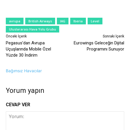
avrupa
British Airways
IAG
Iberia
Level
Uluslararası Hava Yolu Grubu
Önceki İçerik
Sonraki İçerik
Pegasus’dan Avrupa
Eurowings Geleceğin Dijital
Uçuşlarında Mobile Özel
Programını Sunuyor
Yüzde 30 İndirim
Bağımsız Havacılar
Yorum yapın
CEVAP VER