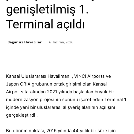
genişletilmiş 1.
Terminal açıldı
Bağımsız Havacılar
6 Haziran, 2026
Facebook
X
Whats
Paylaş
Kansai Uluslararası Havalimanı ,
VINCI Airports ve
Japon ORIX grubunun ortak girişimi olan
Kansai
Airports
tarafından 2021 yılında başlatılan büyük bir
modernizasyon projesinin sonunu işaret eden Terminal 1
içinde yeni bir uluslararası alışveriş alanının açılışını
gerçekleştirdi .
Bu dönüm noktası, 2016 yılında 44 yıllık bir süre için