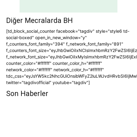
Diğer Mecralarda BH
[td_block_social_counter facebook="tagdiv" style="style6 td-
social-boxed" open_in_new_window="y"
f_counters_font_family="394" f_network_font_family="891"
f_counters_font_size="eyJhbGwiOiIxNCIsImxhbmRzY2FwZSI6IjE
f_network_font_size="eyJhbGwiOiIxMyIsImxhbmRzY2FwZSI6IjEx
counter_color="#ffffff" counter_color_h="#ffffff"
network_color="#ffffff" network_color_h="#ffffff"
tdc_css="eyJsYW5kc2NhcGUiOnsibWFyZ2luLWJvdHRvbSI6IjMw
twitter="tagdivofficial" youtube="tagdiv"]
Son Haberler