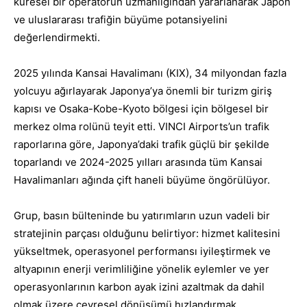
küresel bir operatörün uzmanlığından yararlanarak Japon
ve uluslararası trafiğin büyüme potansiyelini
değerlendirmekti.
2025 yılında Kansai Havalimanı
(KIX)
, 34 milyondan fazla
yolcuyu ağırlayarak Japonya’ya önemli bir turizm giriş
kapısı ve Osaka-Kobe-Kyoto bölgesi için bölgesel bir
merkez olma rolünü teyit etti. VINCI Airports’un trafik
raporlarına göre, Japonya’daki trafik güçlü bir şekilde
toparlandı ve 2024-2025 yılları arasında tüm Kansai
Havalimanları ağında çift haneli büyüme öngörülüyor.
Grup, basın bülteninde bu yatırımların uzun vadeli bir
stratejinin parçası olduğunu belirtiyor: hizmet kalitesini
yükseltmek, operasyonel performansı iyileştirmek ve
altyapının enerji verimliliğine yönelik eylemler ve yer
operasyonlarının karbon ayak izini azaltmak da dahil
olmak üzere çevresel dönüşümü hızlandırmak.