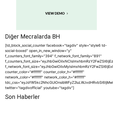
Diğer Mecralarda BH
[td_block_social_counter facebook="tagdiv" style="style6 td-
social-boxed" open_in_new_window="y"
f_counters_font_family="394" f_network_font_family="891"
f_counters_font_size="eyJhbGwiOiIxNCIsImxhbmRzY2FwZSI6IjE
f_network_font_size="eyJhbGwiOiIxMyIsImxhbmRzY2FwZSI6IjEx
counter_color="#ffffff" counter_color_h="#ffffff"
network_color="#ffffff" network_color_h="#ffffff"
tdc_css="eyJsYW5kc2NhcGUiOnsibWFyZ2luLWJvdHRvbSI6IjMw
twitter="tagdivofficial" youtube="tagdiv"]
Son Haberler