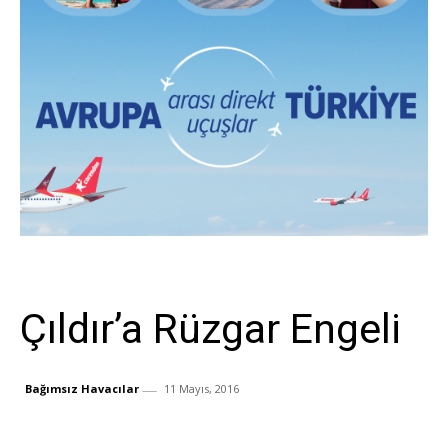
Sivil Havacılık
Çıldır’a Rüzgar Engeli
Bağımsız Havacılar
11 Mayıs, 2016
Facebook
X
Whats
Paylaş