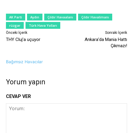
AK Parti
Aydın
Çıldır Havaalanı
Çıldır Havalimanı
rüzgar
Türk Hava Yolları
Önceki İçerik
Sonraki İçerik
THY Cluj’a uçuyor
Ankara’da Mania Hattı
Çıkmazı!
Bağımsız Havacılar
Yorum yapın
CEVAP VER