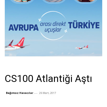
Sivil Havacılık
CS100 Atlantiği Aştı
Bağımsız Havacılar
26 Mart, 2017
Facebook
X
Whats
Paylaş