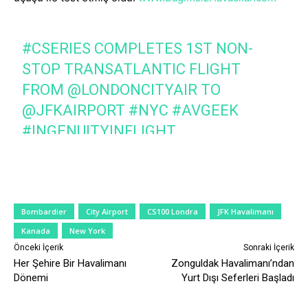
#CSERIES
COMPLETES 1ST NON-
STOP TRANSATLANTIC FLIGHT
FROM
@LONDONCITYAIR
TO
@JFKAIRPORT
#NYC
#AVGEEK
#INGENUITYINFLIGHT
PIC.TWITTER.COM/QSACDPKFHY
— COMMERCIAL AIRCRAFT
(@BBD_AIRCRAFT)
MARCH 25, 2017
Bombardier
City Airport
CS100 Londra
JFK Havalimanı
Kanada
New York
Önceki İçerik
Sonraki İçerik
Her Şehire Bir Havalimanı
Zonguldak Havalimanı’ndan
Dönemi
Yurt Dışı Seferleri Başladı