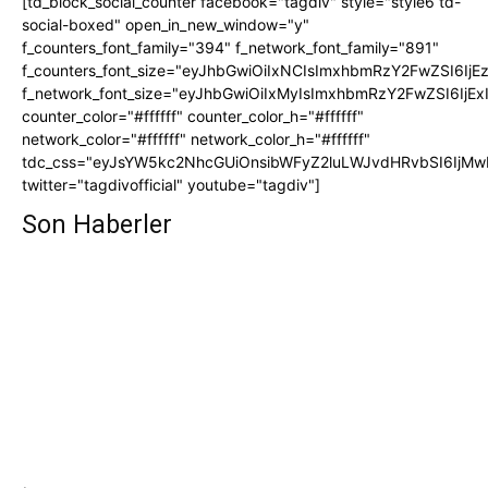
[td_block_social_counter facebook="tagdiv" style="style6 td-
social-boxed" open_in_new_window="y"
f_counters_font_family="394" f_network_font_family="891"
f_counters_font_size="eyJhbGwiOiIxNCIsImxhbmRzY2FwZSI6IjE
f_network_font_size="eyJhbGwiOiIxMyIsImxhbmRzY2FwZSI6IjEx
counter_color="#ffffff" counter_color_h="#ffffff"
network_color="#ffffff" network_color_h="#ffffff"
tdc_css="eyJsYW5kc2NhcGUiOnsibWFyZ2luLWJvdHRvbSI6IjMw
twitter="tagdivofficial" youtube="tagdiv"]
Son Haberler