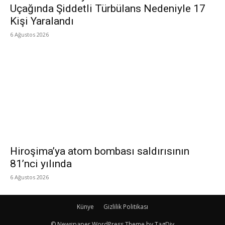
Uçağında Şiddetli Türbülans Nedeniyle 17
Kişi Yaralandı
6 Ağustos 2026
Hiroşima’ya atom bombası saldırısının
81’nci yılında
6 Ağustos 2026
Künye
Gizlilik Politikası
© Newspaper WordPress Theme by TagDiv