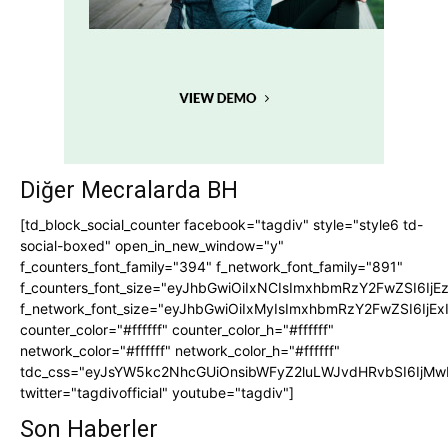
Diğer Mecralarda BH
[td_block_social_counter facebook="tagdiv" style="style6 td-
social-boxed" open_in_new_window="y"
f_counters_font_family="394" f_network_font_family="891"
f_counters_font_size="eyJhbGwiOiIxNCIsImxhbmRzY2FwZSI6IjE
f_network_font_size="eyJhbGwiOiIxMyIsImxhbmRzY2FwZSI6IjEx
counter_color="#ffffff" counter_color_h="#ffffff"
network_color="#ffffff" network_color_h="#ffffff"
tdc_css="eyJsYW5kc2NhcGUiOnsibWFyZ2luLWJvdHRvbSI6IjMw
twitter="tagdivofficial" youtube="tagdiv"]
Son Haberler